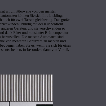
omat wird mittlerweile von den meisten
llautomaten können Sie sich Ihre Lieblings-
ch auch für zwei Tassen gleichzeitig. Das große
erschwinden“ bündig mit der Küchenfront.
en anderen Geräten, und sie verschwenden so
sind dank Filter und konstanter Brühtemperatur
is herzustellen. Die meisten Automaten sind
tränke von mehreren Benutzern zu merken und
bequemer haben Sie es, wenn Sie sich für einen
ss entscheiden, insbesondere dann von Vorteil,