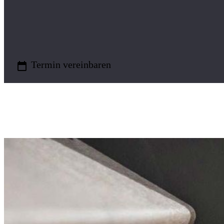

Termin vereinbaren