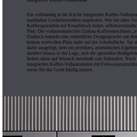
Ein vollständig in die Küche integrierter Kaffee-Vollaut
namhaften Geräteherstellern angeboten. Wie bei allen Vo
Kaffeespezialität auf Knopfdruck holen, selbstverständli
Plus: Die vollautomatischen Einbau-Kaffeemaschinen „v
Dadurch entsteht eine einheitliche Designsprache mit d
keinen wertvollen Platz mehr auf der Arbeitsfläche. Sie 
dafür ausgelegt, stets ein perfektes, aromatisches Ergebn
darüber hinaus in der Lage, sich die speziellen Heißge
liefern diese auf Wunsch innerhalb von Sekunden. Noch 
integrierten Kaffee-Vollautomaten mit Festwasseranschlu
wenn Sie das Gerät häufig nutzen.